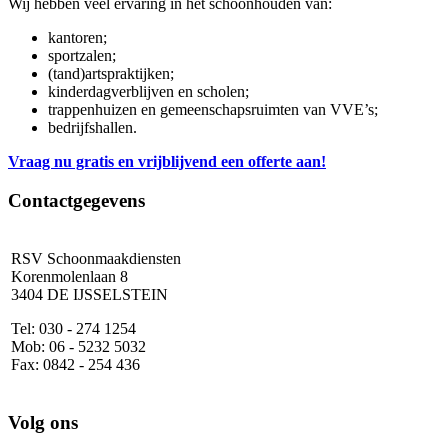
Wij hebben veel ervaring in het schoonhouden van:
kantoren;
sportzalen;
(tand)artspraktijken;
kinderdagverblijven en scholen;
trappenhuizen en gemeenschapsruimten van VVE’s;
bedrijfshallen.
Vraag nu gratis en vrijblijvend een offerte aan!
Contactgegevens
RSV Schoonmaakdiensten
Korenmolenlaan 8
3404 DE IJSSELSTEIN
Tel: 030 - 274 1254
Mob: 06 - 5232 5032
Fax: 0842 - 254 436
Volg
ons