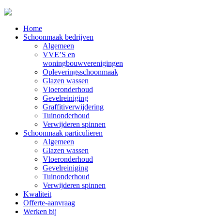
Home
Schoonmaak bedrijven
Algemeen
VVE’S en
woningbouwverenigingen
Opleveringsschoonmaak
Glazen wassen
Vloeronderhoud
Gevelreiniging
Graffitiverwijdering
Tuinonderhoud
Verwijderen spinnen
Schoonmaak particulieren
Algemeen
Glazen wassen
Vloeronderhoud
Gevelreiniging
Tuinonderhoud
Verwijderen spinnen
Kwaliteit
Offerte-aanvraag
Werken bij