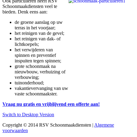
Ook particulieren heeft RSV
Schoonmaakdiensten veel te
bieden. Denk eens aan:
de groene aanslag op uw
terras in het voorjaar;
het reinigen van de gevel;
het reinigen van dak- of
lichtkoepels;
het verwijderen van
spinnen en preventief
inspuiten tegen spinnen;
grote schoonmaak na
nieuwbouw, verhuizing of
verbouwing;
tuinonderhoud;
vakantievervanging van uw
vaste schoonmaakster.
Vraag nu gratis en vrijblijvend een offerte aan!
Switch to Desktop Version
Copyright © 2014 RSV Schoonmaakdiensten |
Algemene
voorwaarden