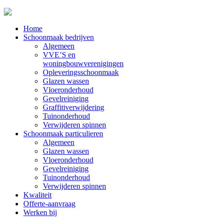
Home
Schoonmaak bedrijven
Algemeen
VVE’S en
woningbouwverenigingen
Opleveringsschoonmaak
Glazen wassen
Vloeronderhoud
Gevelreiniging
Graffitiverwijdering
Tuinonderhoud
Verwijderen spinnen
Schoonmaak particulieren
Algemeen
Glazen wassen
Vloeronderhoud
Gevelreiniging
Tuinonderhoud
Verwijderen spinnen
Kwaliteit
Offerte-aanvraag
Werken bij