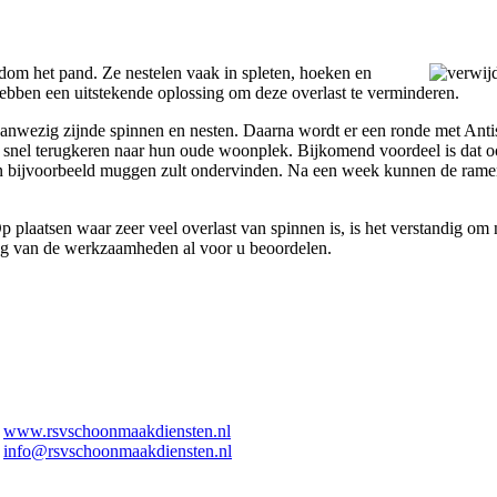
dom het pand. Ze nestelen vaak in spleten, hoeken en
hebben een uitstekende oplossing om deze overlast te verminderen.
anwezig zijnde spinnen en nesten. Daarna wordt er een ronde met Anti
et snel terugkeren naar hun oude woonplek. Bijkomend voordeel is dat 
van bijvoorbeeld muggen zult ondervinden. Na een week kunnen de ram
 Op plaatsen waar zeer veel overlast van spinnen is, is het verstandig o
ng van de werkzaamheden al voor u beoordelen.
www.rsvschoonmaakdiensten.nl
info@rsvschoonmaakdiensten.nl