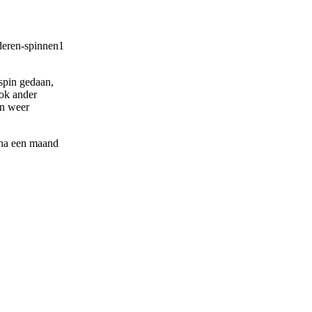
spin gedaan,
ook ander
en weer
m na een maand